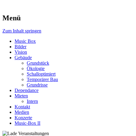
Menü
Music Box
Zum Inhalt springen
Music Box
Bilder
Vision
Gebäude
Grundstück
Ökologie
Schalloptimiert
Temporärer Bau
Grundrisse
Dependance
Mieten
Intern
Kontakt
Medien
Konzerte
Music-Box II