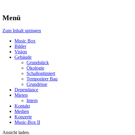
Menü
Music Box
Zum Inhalt springen
Music Box
Bilder
Vision
Gebäude
Grundstück
Ökologie
Schalloptimiert
Temporärer Bau
Grundrisse
Dependance
Mieten
Intern
Kontakt
Medien
Konzerte
Music-Box II
Ansicht laden.